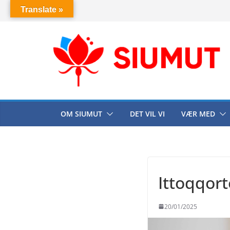
Skip
Translate »
to
content
OM SIUMUT
DET VIL VI
VÆR MED
Ittoqqort
20/01/2025