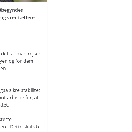
påbegyndes
 og vi er tættere
r det, at man rejser
byen og for dem,
den
gså sikre stabilitet
mut arbejde for, at
ktet.
støtte
re. Dette skal ske