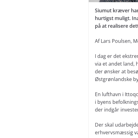
Siumut kræver han
hurtigst muligt. In
på at realisere de
Af Lars Poulsen, M
I dag er det ekstre
via et andet land, 
der ønsker at besøg
Østgrønlandske by
En lufthavn i Ittoq
i byens befolknings
der indgår investe
Der skal udarbejde
erhvervsmæssig væ