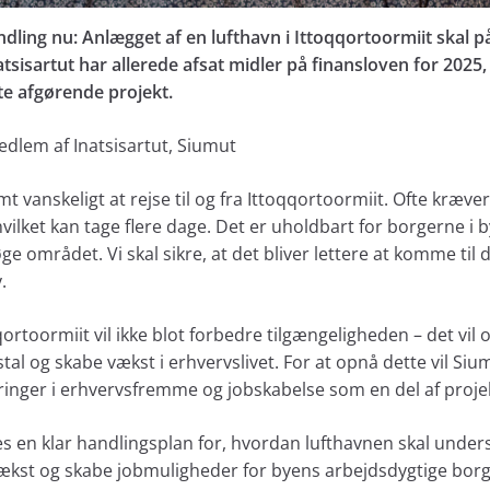
dling nu: Anlægget af en lufthavn i Ittoqqortoormiit skal 
atsisartut har allerede afsat midler på finansloven for 2025,
tte afgørende projekt.
edlem af Inatsisartut, Siumut
mt vanskeligt at rejse til og fra Ittoqqortoormiit. Ofte kræve
hvilket kan tage flere dage. Det er uholdbart for borgerne i 
e området. Vi skal sikre, at det bliver lettere at komme til 
.
qortoormiit vil ikke blot forbedre tilgængeligheden – det vil o
tal og skabe vækst i erhvervslivet. For at opnå dette vil Siu
ringer i erhvervsfremme og jobskabelse som en del af proje
s en klar handlingsplan for, hvordan lufthavnen skal under
kst og skabe jobmuligheder for byens arbejdsdygtige borge