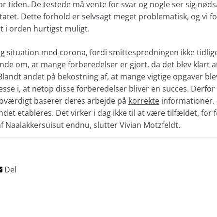
r tiden. De testede må vente for svar og nogle ser sig nødsag
tatet. Dette forhold er selvsagt meget problematisk, og vi f
t i orden hurtigst muligt.
lig situation med corona, fordi smittespredningen ikke tidli
nde om, at mange forberedelser er gjort, da det blev klart a
Blandt andet på bekostning af, at mange vigtige opgaver blev
resse i, at netop disse forberedelser bliver en succes. Derfor
roværdigt baserer deres arbejde på
korrekte
informationer.
et etableres. Det virker i dag ikke til at være tilfældet, for
af Naalakkersuisut endnu, slutter Vivian Motzfeldt.