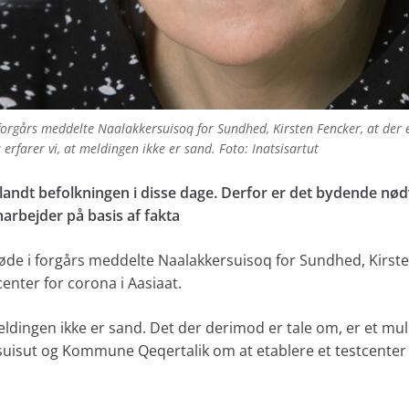
orgårs meddelte Naalakkersuisoq for Sundhed, Kirsten Fencker, at der er
 erfarer vi, at meldingen ikke er sand. Foto: Inatsisartut
andt befolkningen i disse dage. Derfor er det bydende nødve
arbejder på basis af fakta
de i forgårs meddelte Naalakkersuisoq for Sundhed, Kirste
center for corona i Aasiaat.
meldingen ikke er sand. Det der derimod er tale om, er et mu
uisut og Kommune Qeqertalik om at etablere et testcenter