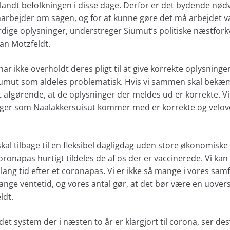
andt befolkningen i disse dage. Derfor er det bydende nødv
arbejder om sagen, og for at kunne gøre det må arbejdet v
rdige oplysninger, understreger Siumut’s politiske næstfo
vian Motzfeldt.
ar ikke overholdt deres pligt til at give korrekte oplysninger
 Siumut som aldeles problematisk. Hvis vi sammen skal bek
fgørende, at de oplysninger der meldes ud er korrekte. Vi 
inger som Naalakkersuisut kommer med er korrekte og velove
kal tilbage til en fleksibel dagligdag uden store økonomiske 
oronapas hurtigt tildeles de af os der er vaccinerede. Vi kan
r lang tid efter et coronapas. Vi er ikke så mange i vores sa
ange ventetid, og vores antal gør, at det bør være en uover
ldt.
t system der i næsten to år er klargjort til corona, ser desv