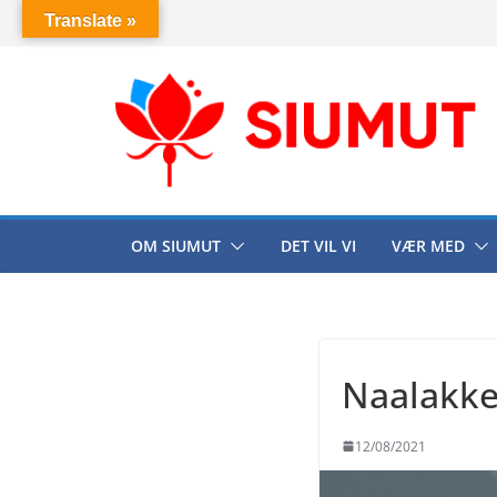
Skip
Translate »
to
content
OM SIUMUT
DET VIL VI
VÆR MED
Naalakker
12/08/2021