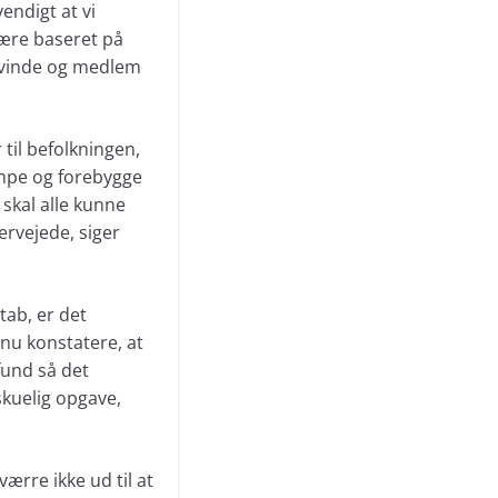
endigt at vi
ære baseret på
rkvinde og medlem
 til befolkningen,
æmpe og forebygge
skal alle kunne
rvejede, siger
tab, er det
 nu konstatere, at
mfund så det
skuelig opgave,
ærre ikke ud til at