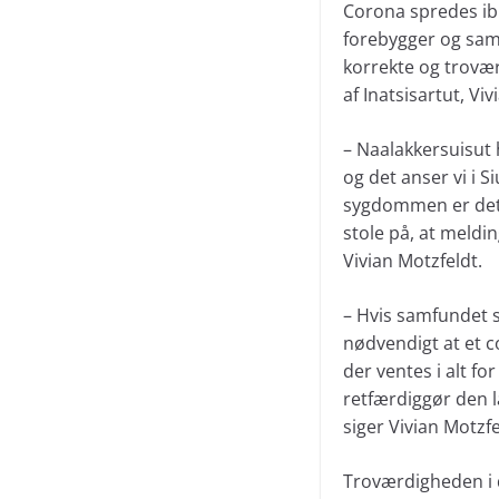
Corona spredes ibl
forebygger og sam
korrekte og trovæ
af Inatsisartut, Vi
– Naalakkersuisut h
og det anser vi i
sygdommen er det a
stole på, at meld
Vivian Motzfeldt.
– Hvis samfundet s
nødvendigt at et c
der ventes i alt fo
retfærdiggør den l
siger Vivian Motzfe
Troværdigheden i de