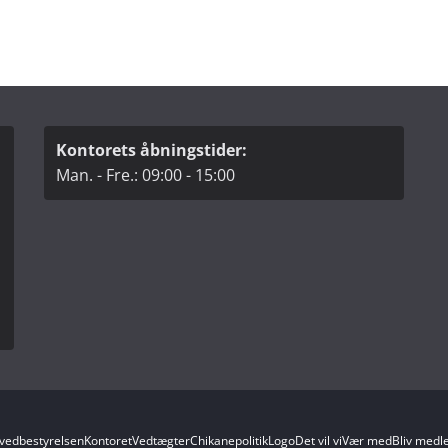
Kontorets åbningstider:
Man. - Fre.: 09:00 - 15:00
vedbestyrelsen
Kontoret
Vedtægter
Chikanepolitik
Logo
Det vil vi
Vær med
Bliv med