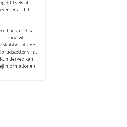
et til selv at
orventer at det
gere har været så
t corona vil
 skubbet til side.
 forudsætter vi, at
 Kun derved kan
 fejlinformationen