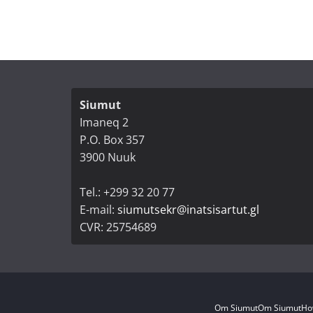
Siumut
Imaneq 2
P.O. Box 357
3900 Nuuk
Tel.: +299 32 20 77
E-mail:
siumutsekr@inatsisartut.gl
CVR: 25754689
Om Siumut
Om Siumut
Ho