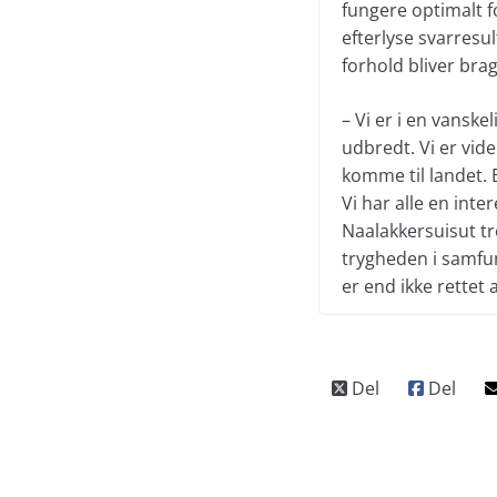
fungere optimalt fo
efterlyse svarresul
forhold bliver brag
– Vi er i en vanske
udbredt. Vi er vide
komme til landet. 
Vi har alle en inte
Naalakkersuisut t
trygheden i samfund
er end ikke rettet 