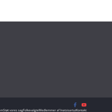
lem
Støt vores sag
Folkevalgte
Medlemmer af Inatsisartut
Kontakt