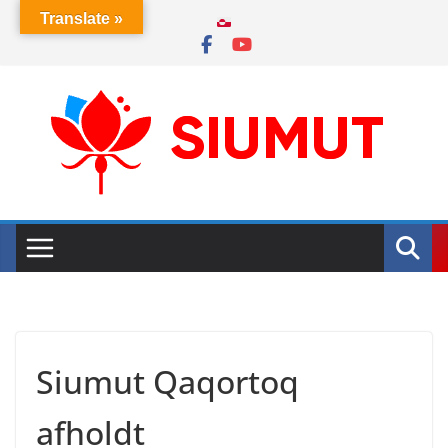
Skip
Translate »
to
content
Siumut Qaqortoq
afholdt