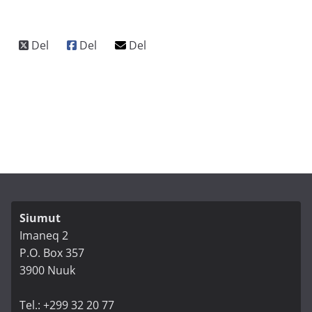
Siumut
Imaneq 2
P.O. Box 357
3900 Nuuk
Tel.: +299 32 20 77