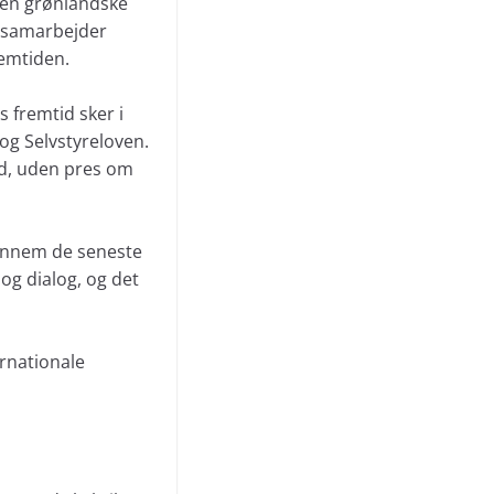
 Den grønlandske
g samarbejder
remtiden.
 fremtid sker i
og Selvstyreloven.
tid, uden pres om
gennem de seneste
og dialog, og det
ernationale