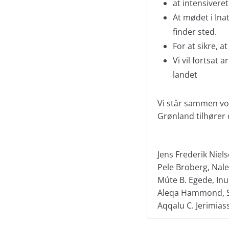
at intensivere
At mødet i Inat
finder sted.
For at sikre, a
Vi vil fortsat 
landet
Vi står sammen vore
Grønland tilhører 
Jens Frederik Niel
Pele Broberg, Nal
Múte B. Egede, Inui
Aleqa Hammond, 
Aqqalu C. Jerimias