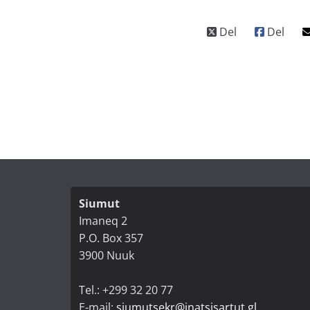
Siumut
Imaneq 2
P.O. Box 357
3900 Nuuk
Tel.: +299 32 20 77
E-mail:
siumutsekr@inatsisartut.gl