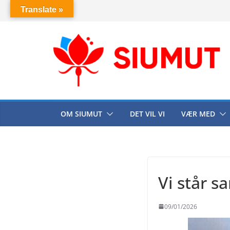
Skip
Translate »
to
content
OM SIUMUT
DET VIL VI
VÆR MED
Vi står 
09/01/2026