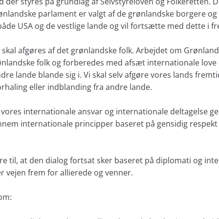
d der styres på grundlag af Selvstyreloven og Folkeretten.
rønlandske parlament er valgt af de grønlandske borgere o
e USA og de vestlige lande og vil fortsætte med dette i f
skal afgøres af det grønlandske folk. Arbejdet om Grønlands
nlandske folk og forberedes med afsæt internationale love 
dre lande blande sig i. Vi skal selv afgøre vores lands frem
orhaling eller indblanding fra andre lande.
t vores internationale ansvar og internationale deltagelse 
ennem internationale principper baseret på gensidig respekt 
re til, at den dialog fortsat sker baseret på diplomati og int
r vejen frem for allierede og venner.
 om: