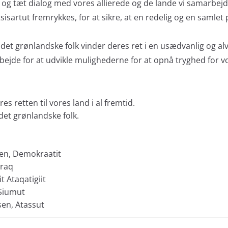
t og tæt dialog med vores allierede og de lande vi samarbejd
sisartut fremrykkes, for at sikre, at en redelig og en samlet 
t det grønlandske folk vinder deres ret i en usædvanlig og alv
arbejde for at udvikle mulighederne for at opnå tryghed for vo
s retten til vores land i al fremtid.
det grønlandske folk.
sen, Demokraatit
eraq
t Ataqatigiit
Siumut
sen, Atassut