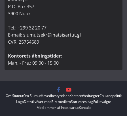
P.O. Box 357
3900 Nuuk
Tel.: +299 32 20 77
E-mail:
siumutsekr@inatsisartut.gl
CVR: 25754689
Kontorets åbningstider:
Man. - Fre.: 09:00 - 15:00
Om Siumut
Om Siumut
Hovedbestyrelsen
Kontoret
Vedtægter
Chikanepolitik
Logo
Det vil vi
Vær med
Bliv medlem
Støt vores sag
Folkevalgte
Medlemmer af Inatsisartut
Kontakt