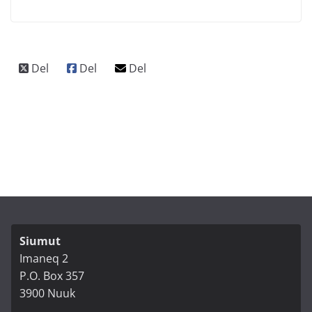
Siumut
Imaneq 2
P.O. Box 357
3900 Nuuk