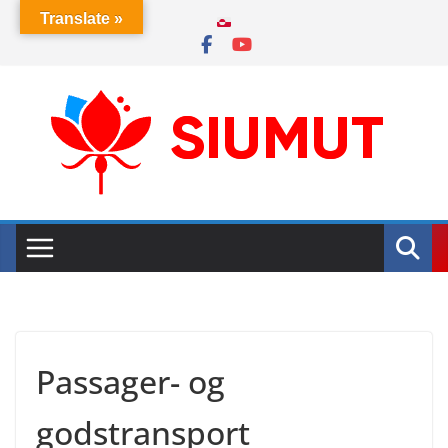
Skip
Translate »
to
content
Passager- og
godstransport