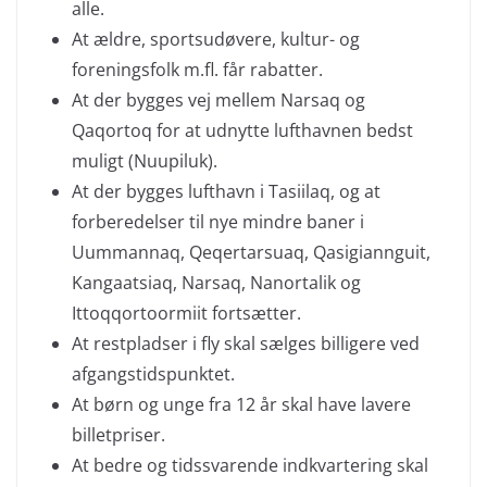
alle.
At ældre, sportsudøvere, kultur- og
foreningsfolk m.fl. får rabatter.
At der bygges vej mellem Narsaq og
Qaqortoq for at udnytte lufthavnen bedst
muligt (Nuupiluk).
At der bygges lufthavn i Tasiilaq, og at
forberedelser til nye mindre baner i
Uummannaq, Qeqertarsuaq, Qasigiannguit,
Kangaatsiaq, Narsaq, Nanortalik og
Ittoqqortoormiit fortsætter.
At restpladser i fly skal sælges billigere ved
afgangstidspunktet.
At børn og unge fra 12 år skal have lavere
billetpriser.
At bedre og tidssvarende indkvartering skal